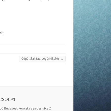
hu
)
Cégátalakítás, cégértékelés
→
CSOLAT
33 Budapest, Reviczky ezredes utca 2.