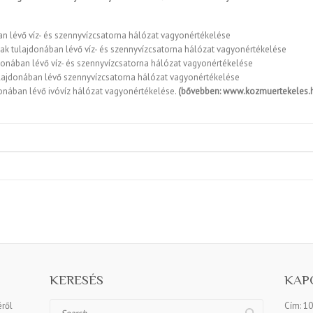
 lévő víz- és szennyvízcsatorna hálózat vagyonértékelése
k tulajdonában lévő víz- és szennyvízcsatorna hálózat vagyonértékelése
nában lévő víz- és szennyvízcsatorna hálózat vagyonértékelése
ajdonában lévő szennyvízcsatorna hálózat vagyonértékelése
nában lévő ivóvíz hálózat vagyonértékelése.
(bővebben:
www.kozmuertekeles.
KERESÉS
KAP
éről
Search
Cím: 10