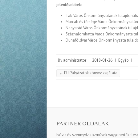
jelentősebbek:
Tab Város Önkormányzatának tulajdonában
Marcali és térsége Város Önkormányzatána
Nagyatád Város Önkormányzatának tulajdo
Százhalombatta Város Önkormányzata tul
Dunaföldvár Város Önkormányzata tulajdo
By
administrator
|
2018-01-26
|
Egyéb
|
←
EU Pályázatok könyvvizsgálata
PARTNER OLDALAK
Ivóvíz és szennyvíz közművek vagyonértékelés