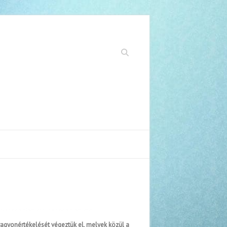
Search
és, közművek értékbecslése, víziközművek értékbecslése
agyonértékelését végeztük el, melyek közül a