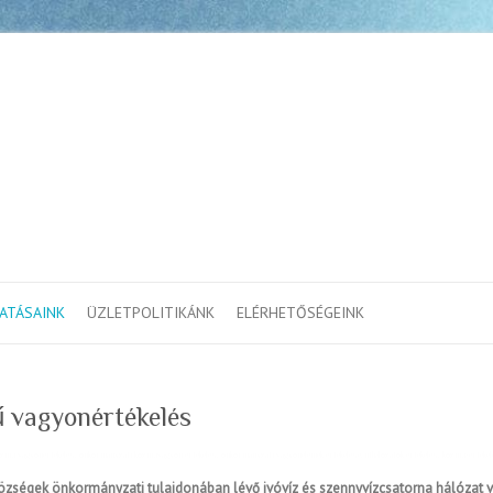
ATÁSAINK
ÜZLETPOLITIKÁNK
ELÉRHETŐSÉGEINK
ű vagyonértékelés
mű vagyonértékelés, önkormányzati közművagyon értékelés, önkormányzati vagyonelemek értékelése, úthálózatok értékelés, közmű-értékel
községek önkormányzati tulajdonában lévő ivóvíz és szennyvízcsatorna hálózat v