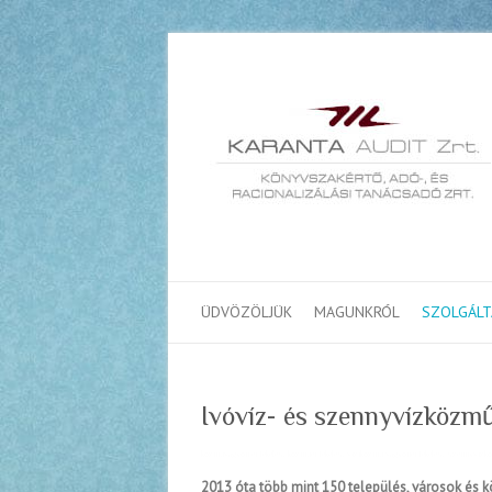
ÜDVÖZÖLJÜK
MAGUNKRÓL
SZOLGÁLT
Ivóvíz- és szennyvízközm
közművagyon értékelés, közműértékelés, víziközmű vagyonértékelés, szennyvízköz
2013 óta több mint 150 település, városok és 