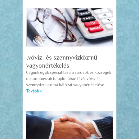
Ivóvíz- és szennyvízközmű
vagyonértékelés
Cégünk egyik specialitása a városok és községek
önkormányzati tulajdonában lévő ivóvíz és
szennyvízcsatorna hálózat vagyonértékelése
Tovább »