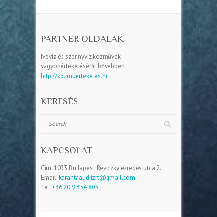
PARTNER OLDALAK
Ivóvíz és szennyvíz közművek
vagyonértékeléséről bővebben:
http://kozmuertekeles.hu
KERESÉS
Search
KAPCSOLAT
Cím: 1033 Budapest, Reviczky ezredes utca 2.
Email:
karantaauditzrt@gmail.com
Tel:
+36 20 9 354 805