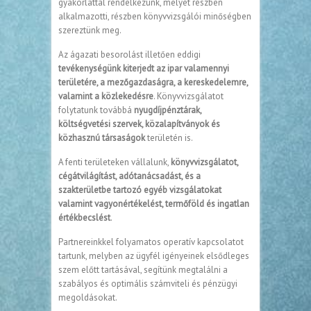
gyakorlattal rendelkezünk, melyet részben
alkalmazotti, részben könyvvizsgálói minőségben
szereztünk meg.
Az ágazati besorolást illetően eddigi
tevékenységünk kiterjedt az ipar valamennyi
területére, a mezőgazdaságra, a kereskedelemre,
valamint a közlekedésre
. Könyvvizsgálatot
folytatunk továbbá
nyugdíjpénztárak,
költségvetési szervek, közalapítványok és
közhasznú társaságok
területén is.
A fenti területeken vállalunk,
könyvvizsgálatot,
cégátvilágítást, adótanácsadást, és a
szakterületbe tartozó egyéb vizsgálatokat
valamint vagyonértékelést, termőföld és ingatlan
értékbecslést
.
Partnereinkkel folyamatos operatív kapcsolatot
tartunk, melyben az ügyfél igényeinek elsődleges
szem előtt tartásával, segítünk megtalálni a
szabályos és optimális számviteli és pénzügyi
megoldásokat.