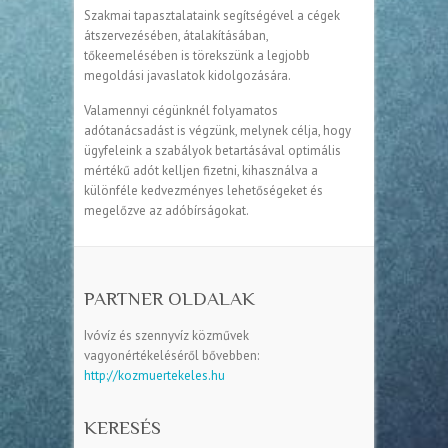
Szakmai tapasztalataink segítségével a cégek
átszervezésében, átalakításában,
tőkeemelésében is törekszünk a legjobb
megoldási javaslatok kidolgozására.
Valamennyi cégünknél folyamatos
adótanácsadást is végzünk, melynek célja, hogy
ügyfeleink a szabályok betartásával optimális
mértékű adót kelljen fizetni, kihasználva a
különféle kedvezményes lehetőségeket és
megelőzve az adóbírságokat.
PARTNER OLDALAK
Ivóvíz és szennyvíz közművek
vagyonértékeléséről bővebben:
http://kozmuertekeles.hu
KERESÉS