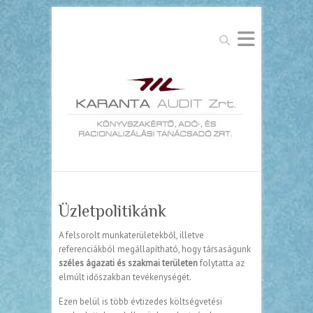
Search
Üzletpolitikánk
A felsorolt munkaterületekből, illetve
referenciákból megállapítható, hogy társaságunk
széles ágazati és szakmai területen
folytatta az
elmúlt időszakban tevékenységét.
Ezen belül is több évtizedes költségvetési